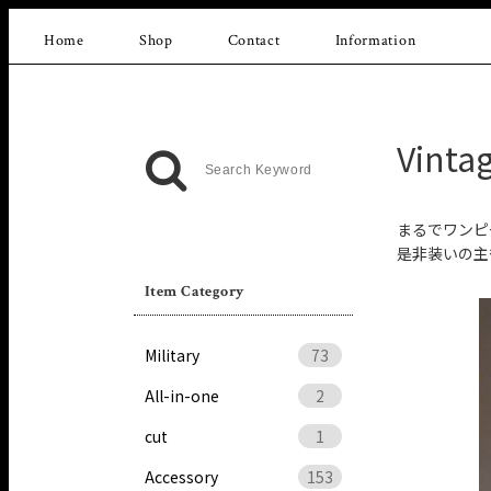
Home
Shop
Contact
Information
Vinta
まるでワンピ
是非装いの主
Item Category
Military
73
All-in-one
2
cut
1
Accessory
153