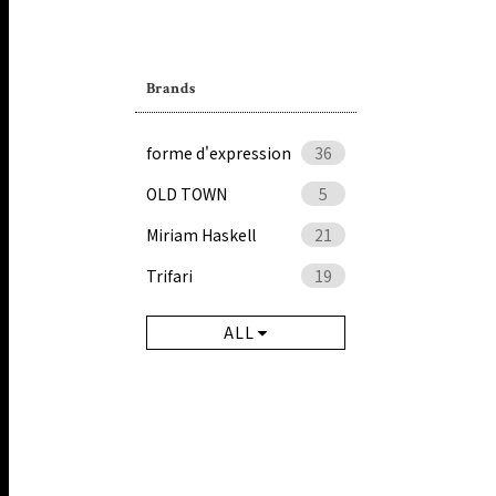
Brands
forme d'expression
36
OLD TOWN
5
Miriam Haskell
21
Trifari
19
ALL