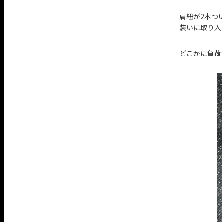
肩紐が2本つ
装いに取り入
どこかに負荷