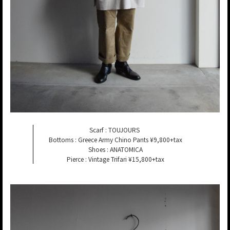
Scarf : TOUJOURS
Bottoms : Greece Army Chino Pants ¥9,800+tax
Shoes : ANATOMICA
Pierce : Vintage Trifari ¥15,800+tax