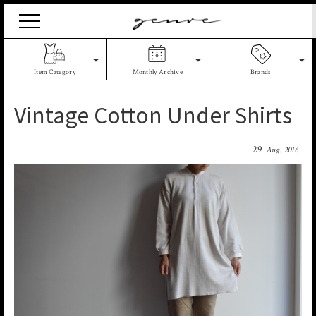
Vintage
Clothes
&
Antique
Item Category
Monthly Archive
Brands
Jewelry
Vintage Cotton Under Shirts
29
Aug. 2016