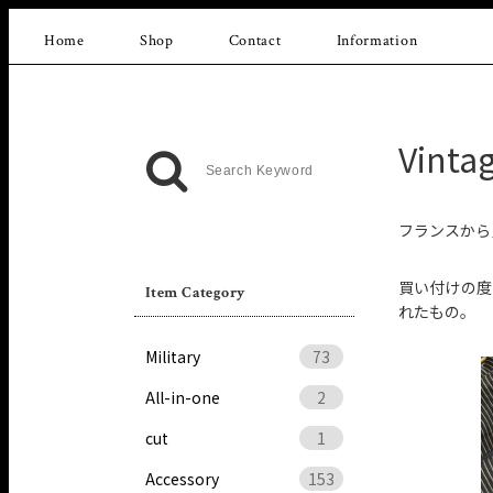
Home
Shop
Contact
Information
Vinta
フランスから
買い付けの度
Item Category
れたもの。
Military
73
All-in-one
2
cut
1
Accessory
153