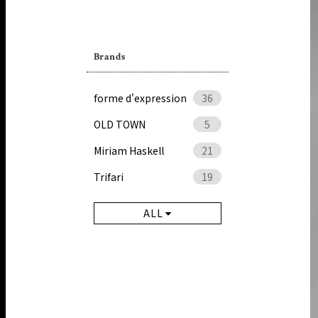
Brands
forme d'expression
36
OLD TOWN
5
Miriam Haskell
21
Trifari
19
ALL