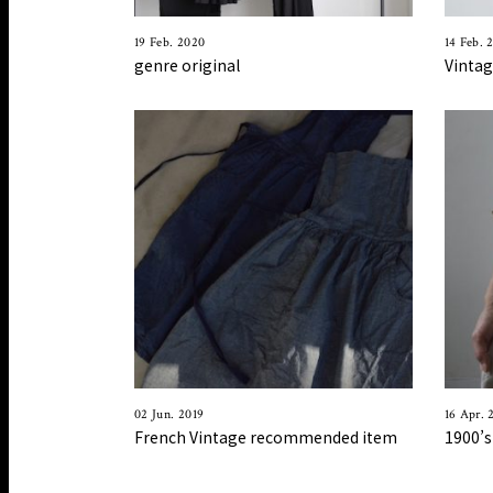
19 Feb. 2020
14 Feb. 
genre original
Vintag
02 Jun. 2019
16 Apr. 
French Vintage recommended item
1900’s