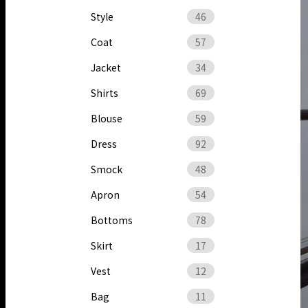
Style
46
Coat
57
Jacket
34
Shirts
69
Blouse
59
Dress
92
Smock
48
Apron
54
Bottoms
78
Skirt
17
Vest
12
Bag
11