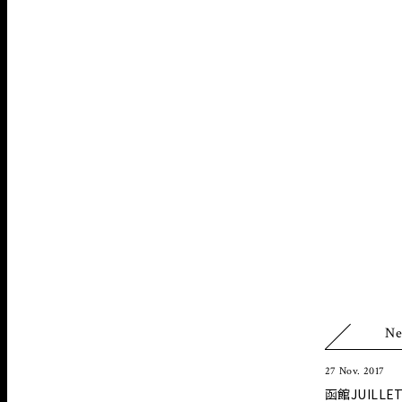
Ne
27 Nov. 2017
函館JUIL