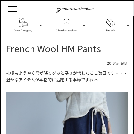
Vintage
Clothes
&
Antique
Item Category
Monthly Archive
Brands
Jewelry
French Wool HM Pants
20
Nov. 2018
札幌もようやく雪が降りグッと寒さが増したここ数日です・・・
温かなアイテムが本格的に活躍する季節ですね＊