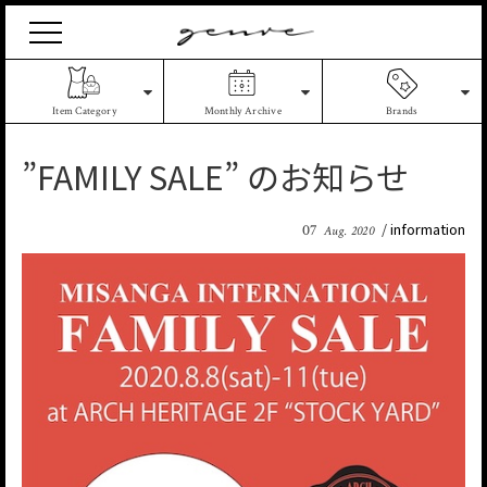
Vintage
Clothes
&
Antique
Item Category
Monthly Archive
Brands
Jewelry
”FAMILY SALE ” のお知らせ
information
07
Aug. 2020