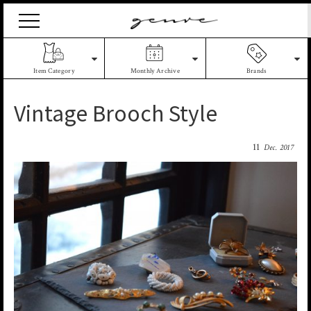
Vintage
Clothes
&
Antique
Item Category
Monthly Archive
Brands
Jewelry
Vintage Brooch Style
11
Dec. 2017