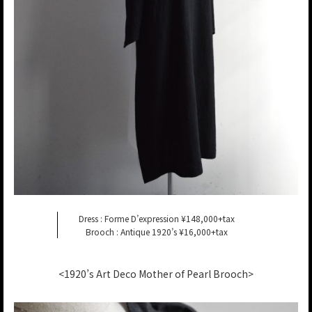
Dress : Forme D’expression ¥148,000+tax
Brooch : Antique 1920’s ¥16,000+tax
<1920’s Art Deco Mother of Pearl Brooch>