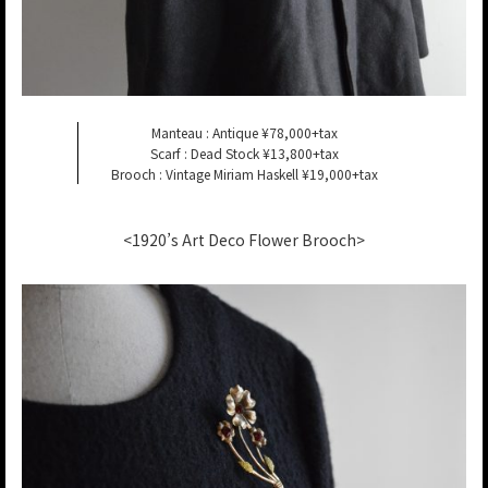
Manteau : Antique ¥78,000+tax
Scarf : Dead Stock ¥13,800+tax
Brooch : Vintage Miriam Haskell ¥19,000+tax
<1920’s Art Deco Flower Brooch>