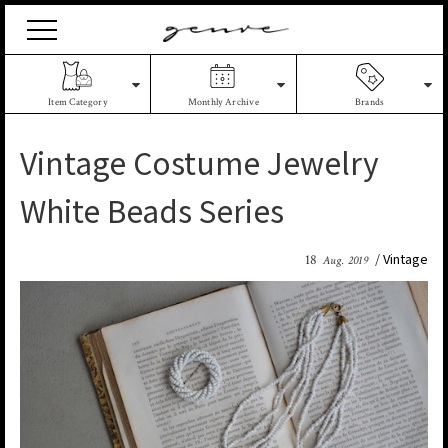
Vintage
Clothes
&
Antique
Item Category
Monthly Archive
Brands
Jewelry
Vintage Costume Jewelry
White Beads Series
Vintage
18
Aug. 2019