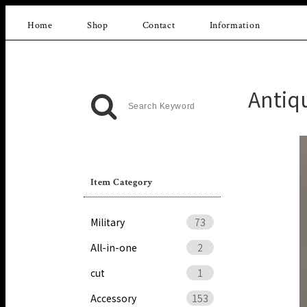
Home
Shop
Contact
Information
Antiq
Item Category
Military
73
All-in-one
2
cut
1
Accessory
153