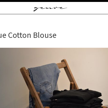
Vintage
Clothes
&
Antique
Jewelry
ue Cotton Blouse