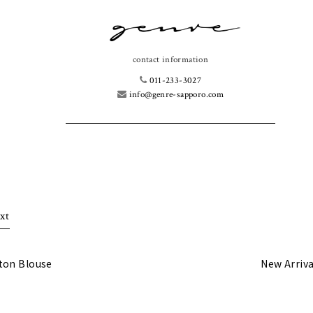
contact information
011-233-3027
info@genre-sapporo.com
xt
ton Blouse
New Arriva