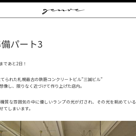
Vintage
Clothes
&
Antique
Jewelry
備パート3
まであと2日！
に建てられた札幌最古の鉄筋コンクリートビル”三誠ビル”
想像し、限りなく近づけて作り上げた店内。
無機質な雰囲気の中に優しいランプの光が灯され、その光を眺めてい
せてしまいます。