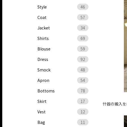
Style
46
Coat
57
Jacket
34
Shirts
69
Blouse
59
Dress
92
Smock
48
Apron
54
Bottoms
78
Skirt
17
什器の搬入を
Vest
12
Bag
11