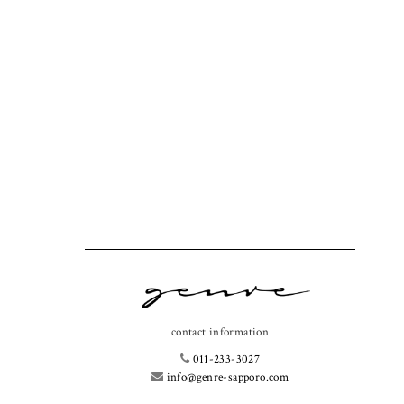
contact information
011-233-3027
info@genre-sapporo.com