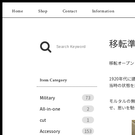
Home
Shop
Contact
Information
移転準
移転オープン
1920年代
Item Category
当時の状態を
Military
73
モルタルの
せ、思いを馳
All-in-one
2
cut
1
Accessory
153