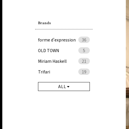
Brands
forme d'expression
36
OLD TOWN
5
Miriam Haskell
21
Trifari
19
ALL