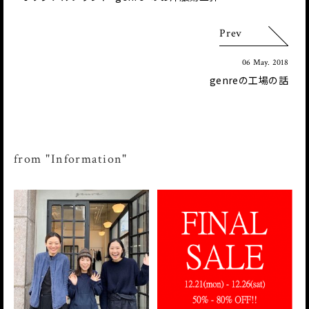
Prev
06 May. 2018
genreの工場の話
from "Information"