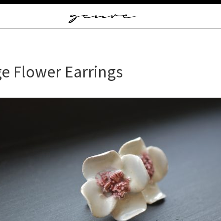
Vintage
Clothes
&
Antique
Jewelry
ge Flower Earrings