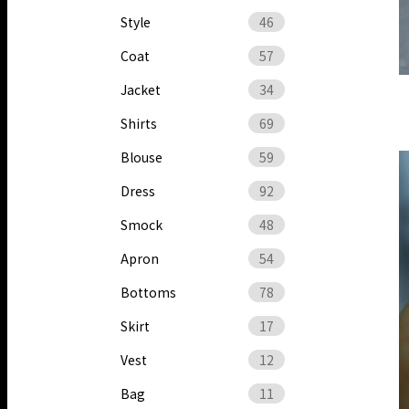
Style
46
Coat
57
Jacket
34
Shirts
69
Blouse
59
Dress
92
Smock
48
Apron
54
Bottoms
78
Skirt
17
Vest
12
Bag
11