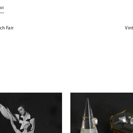
xt
ch Fair
Vin