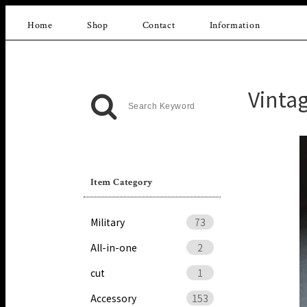
Home
Shop
Contact
Information
Vinta
Item Category
Military
73
All-in-one
2
cut
1
Accessory
153