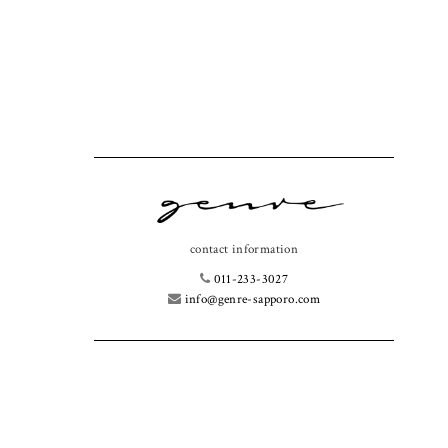
contact information
011-233-3027
info@genre-sapporo.com