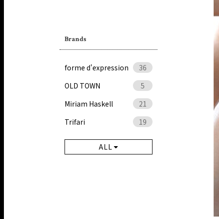
Brands
forme d'expression
36
OLD TOWN
5
Miriam Haskell
21
Trifari
19
ALL