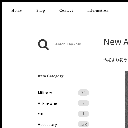
Home
Shop
Contact
Information
New A
今期より初め
Item Category
Military
73
All-in-one
2
cut
1
Accessory
153