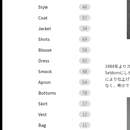
Style
46
Coat
57
Jacket
34
Shirts
69
Blouse
59
Dress
92
1984年よ
Smock
48
Seldom
により仕上げ
Apron
54
なく、希少で
Bottoms
78
Skirt
17
Vest
12
Bag
11