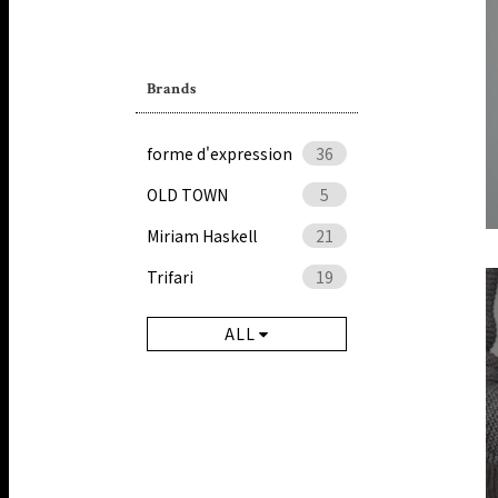
Brands
forme d'expression
36
OLD TOWN
5
Miriam Haskell
21
Trifari
19
ALL