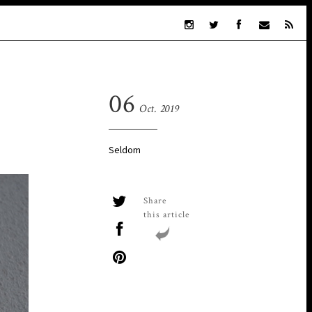
06
Oct. 2019
Seldom
Share
this article