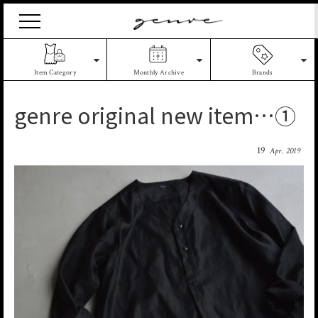
Vintage
Clothes
&
Antique
Item Category
Monthly Archive
Brands
Jewelry
genre original new item…①
19
Apr. 2019