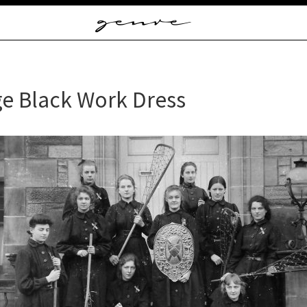
Vintage
Clothes
&
Antique
Jewelry
ge Black Work Dress