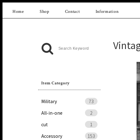
Home
Shop
Contact
Information
Vinta
Item Category
Military
73
All-in-one
2
cut
1
Accessory
153