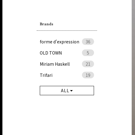
Brands
forme d'expression
36
OLD TOWN
5
Miriam Haskell
21
Trifari
19
ALL