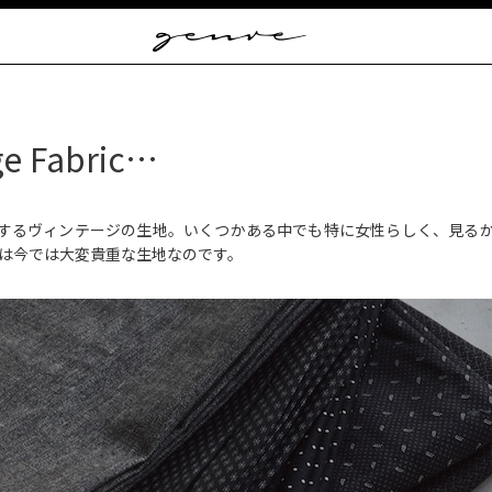
Vintage
Clothes
&
Antique
Jewelry
ge Fabric…
所有するヴィンテージの生地。いくつかある中でも特に女性らしく、見る
は今では大変貴重な生地なのです。