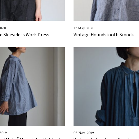
2020
17 May. 2020
e Sleeveless Work Dress
Vintage Houndstooth Smock
2019
08 Nov. 2019