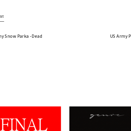
xt
my Snow Parka -Dead
US Army P