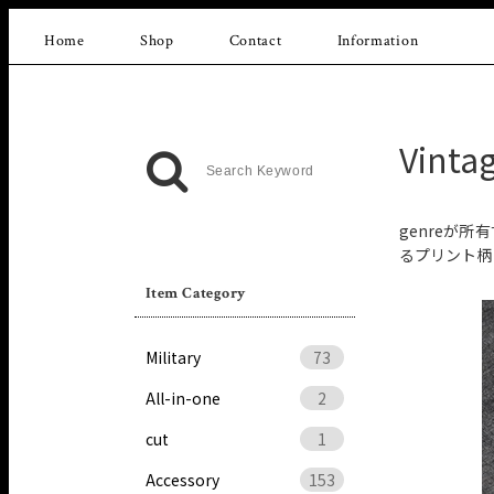
Home
Shop
Contact
Information
Vinta
genreが
るプリント柄
Item Category
Military
73
All-in-one
2
cut
1
Accessory
153