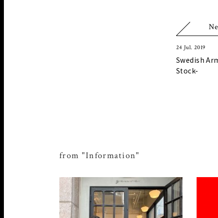
Ne
24 Jul. 2019
Swedish Ar
Stock-
from "Information"