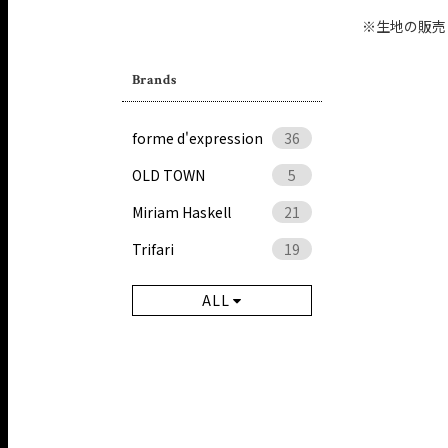
※生地の販売
Brands
forme d'expression
36
OLD TOWN
5
Miriam Haskell
21
Trifari
19
ALL