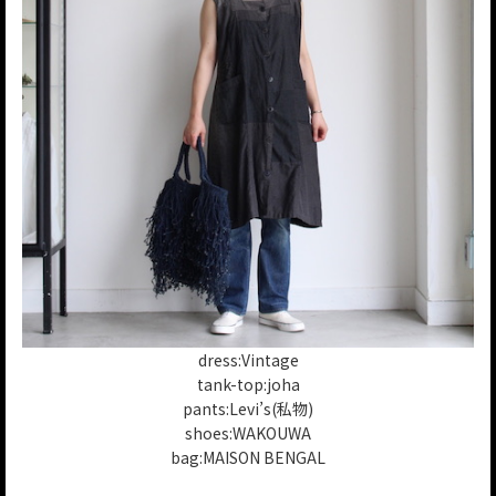
dress:Vintage
tank-top:joha
pants:Levi’s(私物)
shoes:WAKOUWA
bag:MAISON BENGAL