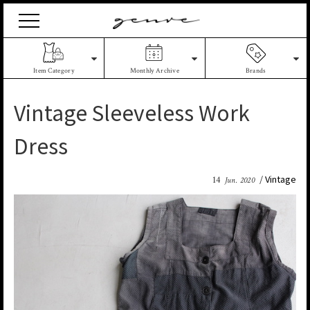
Vintage
Clothes
&
Antique
Item Category
Monthly Archive
Brands
Jewelry
Vintage Sleeveless Work
Dress
Vintage
14
Jun. 2020