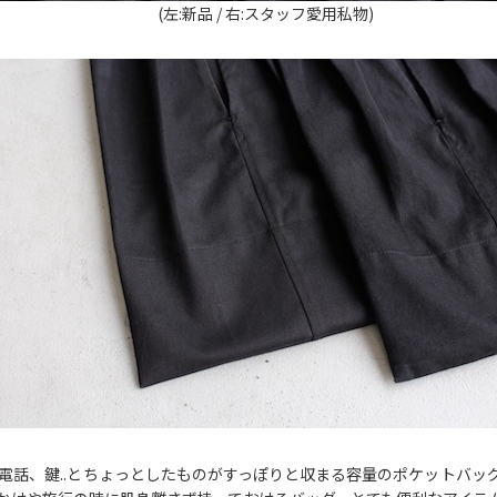
(左:新品 / 右:スタッフ愛用私物)
電話、鍵..とちょっとしたものがすっぽりと収まる容量のポケットバッ