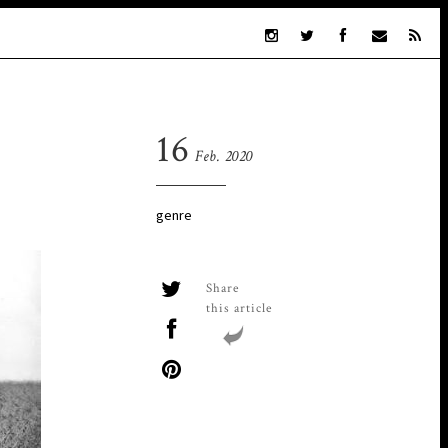
16
Feb. 2020
genre
Share
this article