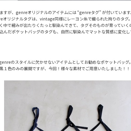
すが、genreオリジナルのアイテムには “genreタグ” が付いていま
nreオリジナルタグは、vintage同様にレーヨン糸で織られた拘りのタ
く中で縮みが出たりくたっと馴染んできて、タグそのものが育っていく
込んだポケットバッグのタグも、自然に馴染んでマットな質感に変化し
genreのスタイルに欠かせないアイテムとしてお勧めなポケットバッグ
黒１色のみの展開ですが、今回！様々な素材でご用意いたしました！！