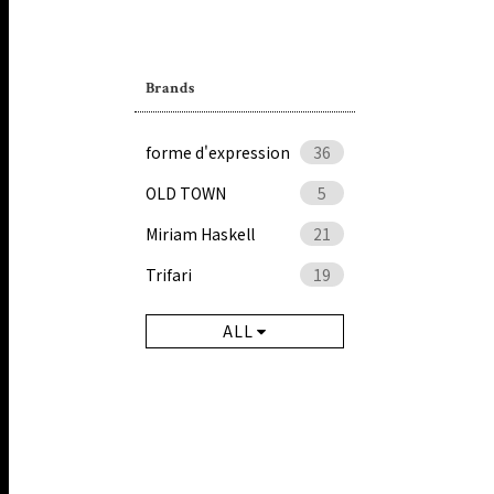
Brands
forme d'expression
36
OLD TOWN
5
Miriam Haskell
21
Trifari
19
ALL