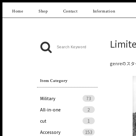
Home
Shop
Contact
Information
Limit
genreのスタ
Item Category
Military
73
All-in-one
2
cut
1
Accessory
153