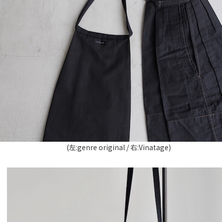
(左:genre original / 右:Vinatage)