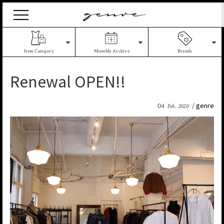
Vintage
Clothes
&
Antique
Item Category
Monthly Archive
Brands
Jewelry
Renewal OPEN!!
genre
04
Feb. 2020