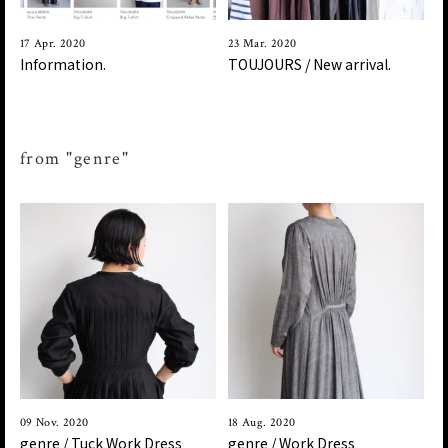
17 Apr. 2020
23 Mar. 2020
Information.
TOUJOURS / New arrival.
from "genre"
09 Nov. 2020
18 Aug. 2020
genre / Tuck Work Dress
genre / Work Dress