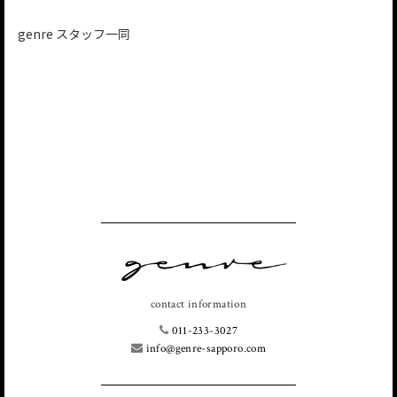
genre スタッフ一同
contact information
011-233-3027
info@genre-sapporo.com